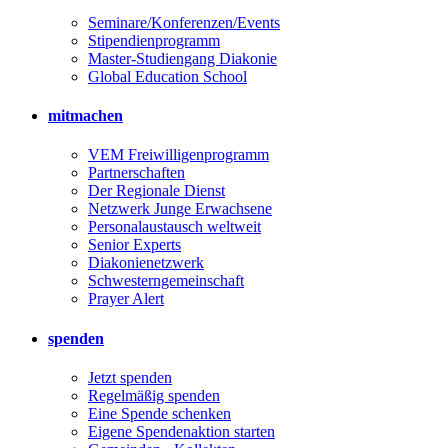
Seminare/Konferenzen/Events
Stipendienprogramm
Master-Studiengang Diakonie
Global Education School
mitmachen
VEM Freiwilligenprogramm
Partnerschaften
Der Regionale Dienst
Netzwerk Junge Erwachsene
Personalaustausch weltweit
Senior Experts
Diakonienetzwerk
Schwesterngemeinschaft
Prayer Alert
spenden
Jetzt spenden
Regelmäßig spenden
Eine Spende schenken
Eigene Spendenaktion starten