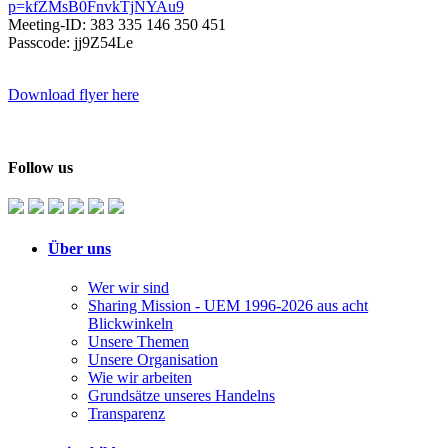
p=kfZMsB0FnvkTjNYAu9
Meeting-ID: 383 335 146 350 451
Passcode: jj9Z54Le
Download flyer here
Follow us
Über uns
Wer wir sind
Sharing Mission - UEM 1996-2026 aus acht
Blickwinkeln
Unsere Themen
Unsere Organisation
Wie wir arbeiten
Grundsätze unseres Handelns
Transparenz