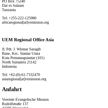
PO Box 75240
Dar es Salaam
Tanzania
Tel: +255-222-125980
africaregional[at]vemission.org
UEM Regional Office Asia
Jl. Pdt. J. Wismar Saragih
Bane, Kec. Siantar Utara
Kota Pematangsiantar (101)
North Sumatera 21142
Indonesia
Tel: +62-(0)-61-7332470
asiaregional[at]vemission.org
Anfahrt
Vereinte Evangelische Mission
Rudolfstraße 137