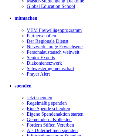
Master-Studiengang Diakonie
Global Education School
mitmachen
VEM Freiwilligenprogramm
Partnerschaften
Der Regionale Dienst
Netzwerk Junge Erwachsene
Personalaustausch weltweit
Senior Experts
Diakonienetzwerk
Schwesterngemeinschaft
Prayer Alert
spenden
Jetzt spenden
Regelmäßig spenden
Eine Spende schenken
Eigene Spendenaktion starten
Gemeinden - Kollekten
Fördern Stiften Vererben
Als Unternehmen spenden
Informationen zum Spenden