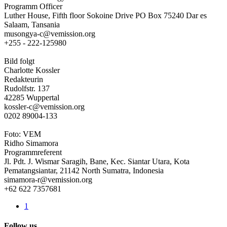
Programm Officer
Luther House, Fifth floor Sokoine Drive PO Box 75240 Dar es
Salaam, Tansania
musongya-c@vemission.org
+255 - 222-125980
Bild folgt
Charlotte Kossler
Redakteurin
Rudolfstr. 137
42285 Wuppertal
kossler-c@vemission.org
0202 89004-133
Foto: VEM
Ridho Simamora
Programmreferent
Jl. Pdt. J. Wismar Saragih, Bane, Kec. Siantar Utara, Kota
Pematangsiantar, 21142 North Sumatra, Indonesia
simamora-r@vemission.org
+62 622 7357681
1
Follow us