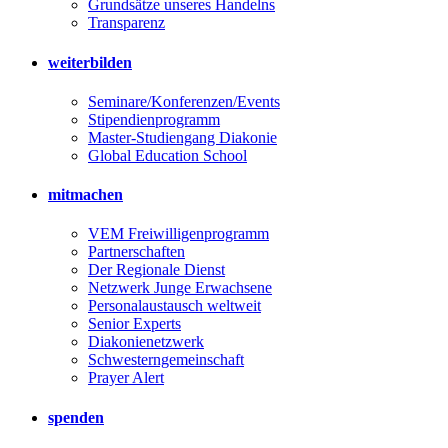
Grundsätze unseres Handelns
Transparenz
weiterbilden
Seminare/Konferenzen/Events
Stipendienprogramm
Master-Studiengang Diakonie
Global Education School
mitmachen
VEM Freiwilligenprogramm
Partnerschaften
Der Regionale Dienst
Netzwerk Junge Erwachsene
Personalaustausch weltweit
Senior Experts
Diakonienetzwerk
Schwesterngemeinschaft
Prayer Alert
spenden