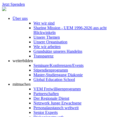
Jetzt Spenden
Über uns
Wer wir sind
Sharing Mission - UEM 1996-2026 aus acht
Blickwinkeln
Unsere Themen
Unsere Organisation
Wie wir arbeiten
Grundsätze unseres Handelns
Transparenz
weiterbilden
Seminare/Konferenzen/Events
Stipendienprogramm
Master-Studiengang Diakonie
Global Education School
mitmachen
VEM Freiwilligenprogramm
Partnerschaften
Der Regionale Dienst
Netzwerk Junge Erwachsene
Personalaustausch weltweit
Senior Experts