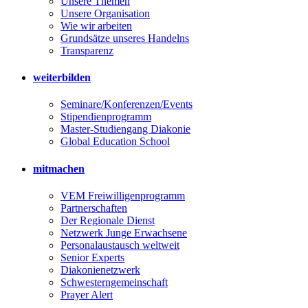
Unsere Themen
Unsere Organisation
Wie wir arbeiten
Grundsätze unseres Handelns
Transparenz
weiterbilden
Seminare/Konferenzen/Events
Stipendienprogramm
Master-Studiengang Diakonie
Global Education School
mitmachen
VEM Freiwilligenprogramm
Partnerschaften
Der Regionale Dienst
Netzwerk Junge Erwachsene
Personalaustausch weltweit
Senior Experts
Diakonienetzwerk
Schwesterngemeinschaft
Prayer Alert