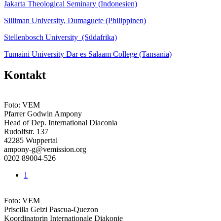
Jakarta Theological Seminary (Indonesien)
Silliman University, Dumaguete (Philippinen)
Stellenbosch University (Südafrika)
Tumaini University Dar es Salaam College (Tansania)
Kontakt
Foto: VEM
Pfarrer Godwin Ampony
Head of Dep. International Diaconia
Rudolfstr. 137
42285 Wuppertal
ampony-g@vemission.org
0202 89004-526
1
Foto: VEM
Priscilla Geizi Pascua-Quezon
Koordinatorin Internationale Diakonie