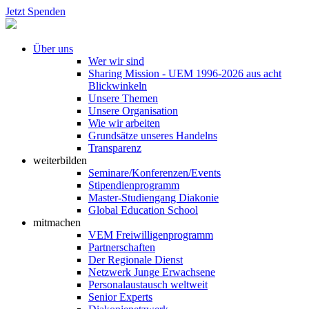
Jetzt Spenden
Über uns
Wer wir sind
Sharing Mission - UEM 1996-2026 aus acht
Blickwinkeln
Unsere Themen
Unsere Organisation
Wie wir arbeiten
Grundsätze unseres Handelns
Transparenz
weiterbilden
Seminare/Konferenzen/Events
Stipendienprogramm
Master-Studiengang Diakonie
Global Education School
mitmachen
VEM Freiwilligenprogramm
Partnerschaften
Der Regionale Dienst
Netzwerk Junge Erwachsene
Personalaustausch weltweit
Senior Experts