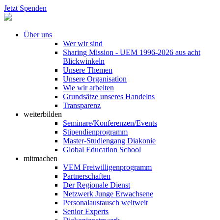
Jetzt Spenden
Über uns
Wer wir sind
Sharing Mission - UEM 1996-2026 aus acht
Blickwinkeln
Unsere Themen
Unsere Organisation
Wie wir arbeiten
Grundsätze unseres Handelns
Transparenz
weiterbilden
Seminare/Konferenzen/Events
Stipendienprogramm
Master-Studiengang Diakonie
Global Education School
mitmachen
VEM Freiwilligenprogramm
Partnerschaften
Der Regionale Dienst
Netzwerk Junge Erwachsene
Personalaustausch weltweit
Senior Experts