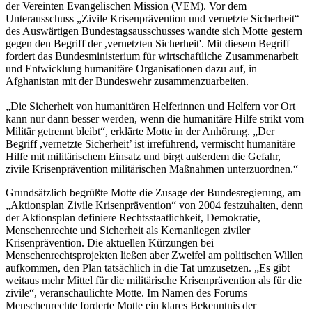
der Vereinten Evangelischen Mission (VEM). Vor dem
Unterausschuss „Zivile Krisenprävention und vernetzte Sicherheit“
des Auswärtigen Bundestagsausschusses wandte sich Motte gestern
gegen den Begriff der ,vernetzten Sicherheit'. Mit diesem Begriff
fordert das Bundesministerium für wirtschaftliche Zusammenarbeit
und Entwicklung humanitäre Organisationen dazu auf, in
Afghanistan mit der Bundeswehr zusammenzuarbeiten.
„Die Sicherheit von humanitären Helferinnen und Helfern vor Ort
kann nur dann besser werden, wenn die humanitäre Hilfe strikt vom
Militär getrennt bleibt“, erklärte Motte in der Anhörung. „Der
Begriff ,vernetzte Sicherheit’ ist irreführend, vermischt humanitäre
Hilfe mit militärischem Einsatz und birgt außerdem die Gefahr,
zivile Krisenprävention militärischen Maßnahmen unterzuordnen.“
Grundsätzlich begrüßte Motte die Zusage der Bundesregierung, am
„Aktionsplan Zivile Krisenprävention“ von 2004 festzuhalten, denn
der Aktionsplan definiere Rechtsstaatlichkeit, Demokratie,
Menschenrechte und Sicherheit als Kernanliegen ziviler
Krisenprävention. Die aktuellen Kürzungen bei
Menschenrechtsprojekten ließen aber Zweifel am politischen Willen
aufkommen, den Plan tatsächlich in die Tat umzusetzen. „Es gibt
weitaus mehr Mittel für die militärische Krisenprävention als für die
zivile“, veranschaulichte Motte. Im Namen des Forums
Menschenrechte forderte Motte ein klares Bekenntnis der