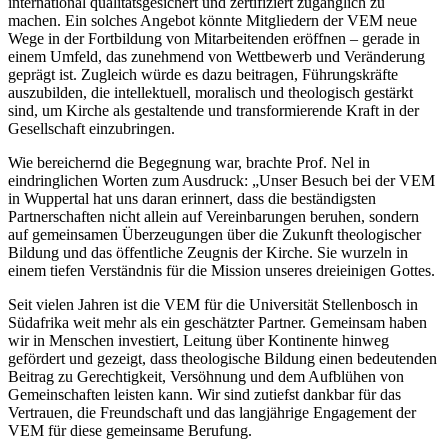
international qualitätsgesichert und zertifiziert zugänglich zu
machen. Ein solches Angebot könnte Mitgliedern der VEM neue
Wege in der Fortbildung von Mitarbeitenden eröffnen – gerade in
einem Umfeld, das zunehmend von Wettbewerb und Veränderung
geprägt ist. Zugleich würde es dazu beitragen, Führungskräfte
auszubilden, die intellektuell, moralisch und theologisch gestärkt
sind, um Kirche als gestaltende und transformierende Kraft in der
Gesellschaft einzubringen.
Wie bereichernd die Begegnung war, brachte Prof. Nel in
eindringlichen Worten zum Ausdruck: „Unser Besuch bei der VEM
in Wuppertal hat uns daran erinnert, dass die beständigsten
Partnerschaften nicht allein auf Vereinbarungen beruhen, sondern
auf gemeinsamen Überzeugungen über die Zukunft theologischer
Bildung und das öffentliche Zeugnis der Kirche. Sie wurzeln in
einem tiefen Verständnis für die Mission unseres dreieinigen Gottes.
Seit vielen Jahren ist die VEM für die Universität Stellenbosch in
Südafrika weit mehr als ein geschätzter Partner. Gemeinsam haben
wir in Menschen investiert, Leitung über Kontinente hinweg
gefördert und gezeigt, dass theologische Bildung einen bedeutenden
Beitrag zu Gerechtigkeit, Versöhnung und dem Aufblühen von
Gemeinschaften leisten kann. Wir sind zutiefst dankbar für das
Vertrauen, die Freundschaft und das langjährige Engagement der
VEM für diese gemeinsame Berufung.