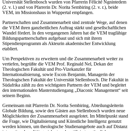
Universität Stellenbosch wurden von Pfarrerin Félicité Ngnintedem
(2. v. l.) und von Pfarrerin Dr. Norita Sembiring (2. v. r.), beide
VEM, im Missionshaus in Wuppertal empfangen.
Partnerschaften und Zusammenarbeit sind zentrale Wege, auf denen
die VEM ihren ganzheitlichen Auftrag stärkt und gesellschaftlichen
Wandel fördert. In den vergangenen Jahren hat die VEM tragfähige
Bildungspartnerschaften aufgebaut und sich mit ihrem
Stipendienprogramm als Akteurin akademischer Entwicklung
etabliert.
Um Perspektiven zu erweitern und die Zusammenarbeit weiter zu
vertiefen, begrüßte die VEM Prof. Reginald Nel, Dekan der
Theologischen Fakultät und Pro-Vizekanzler für
Internationalisierung, sowie Escois Benjamin, Managerin der
Theologischen Fakultät der Universität Stellenbosch. Die Fakultät in
Südafrika zählt zu den wichtigsten Partnern der VEM und begleitet
den internationalen Masterstudiengang „Diaconic Management“ seit
seinem Beginn.
Gemeinsam mit Pfarrerin Dr. Norita Sembiring, Abteilungsleiterin
Globale Bildung, sowie den Gästen aus Stellenbosch wurden neue
Möglichkeiten der Zusammenarbeit ausgelotet. Im Mittelpunkt stand
die Frage, wie Digitalisierung und Künstliche Intelligenz genutzt
werden können, um theologische Studienangebote auch auf Distanz