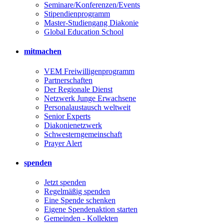
Seminare/Konferenzen/Events
Stipendienprogramm
Master-Studiengang Diakonie
Global Education School
mitmachen
VEM Freiwilligenprogramm
Partnerschaften
Der Regionale Dienst
Netzwerk Junge Erwachsene
Personalaustausch weltweit
Senior Experts
Diakonienetzwerk
Schwesterngemeinschaft
Prayer Alert
spenden
Jetzt spenden
Regelmäßig spenden
Eine Spende schenken
Eigene Spendenaktion starten
Gemeinden - Kollekten