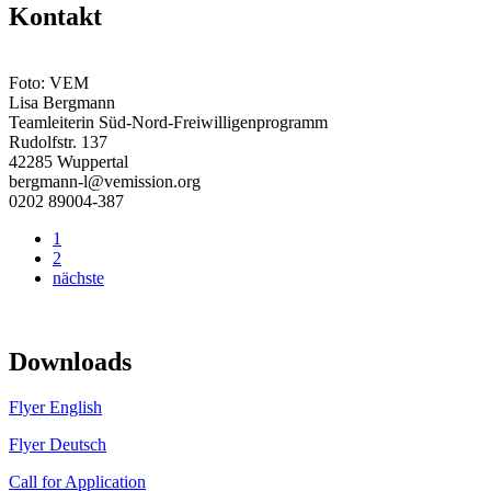
Kontakt
Foto: VEM
Lisa Bergmann
Teamleiterin Süd-Nord-Freiwilligenprogramm
Rudolfstr. 137
42285 Wuppertal
bergmann-l@vemission.org
0202 89004-387
1
2
nächste
Downloads
Flyer English
Flyer Deutsch
Call for Application