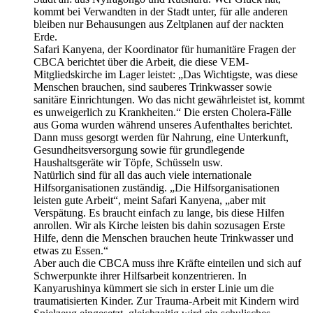
kommt bei Verwandten in der Stadt unter, für alle anderen
bleiben nur Behausungen aus Zeltplanen auf der nackten
Erde.
Safari Kanyena, der Koordinator für humanitäre Fragen der
CBCA berichtet über die Arbeit, die diese VEM-
Mitgliedskirche im Lager leistet: „Das Wichtigste, was diese
Menschen brauchen, sind sauberes Trinkwasser sowie
sanitäre Einrichtungen. Wo das nicht gewährleistet ist, kommt
es unweigerlich zu Krankheiten.“ Die ersten Cholera-Fälle
aus Goma wurden während unseres Aufenthaltes berichtet.
Dann muss gesorgt werden für Nahrung, eine Unterkunft,
Gesundheitsversorgung sowie für grundlegende
Haushaltsgeräte wir Töpfe, Schüsseln usw.
Natürlich sind für all das auch viele internationale
Hilfsorganisationen zuständig. „Die Hilfsorganisationen
leisten gute Arbeit“, meint Safari Kanyena, „aber mit
Verspätung. Es braucht einfach zu lange, bis diese Hilfen
anrollen. Wir als Kirche leisten bis dahin sozusagen Erste
Hilfe, denn die Menschen brauchen heute Trinkwasser und
etwas zu Essen.“
Aber auch die CBCA muss ihre Kräfte einteilen und sich auf
Schwerpunkte ihrer Hilfsarbeit konzentrieren. In
Kanyarushinya kümmert sie sich in erster Linie um die
traumatisierten Kinder. Zur Trauma-Arbeit mit Kindern wird