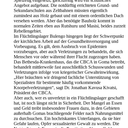
Spielzeug eingesetzt, gleichzeitig wird ein schulisches
Angebot aufgebaut. Die notdürftig errichteten Grund- und
Sekundarschulen aus Zeltbahnen müssten eigentlich
zumindest aus Holz gebaut und mit einem ordentlichen Dach
versehen werden. Aber das benötigte Bauholz kommt in
normalen Zeiten eben aus Rutshuru und Masisi, beides zurzeit
Rebellengebiet.
Im Flüchtlingslager Bulengo hingegen liegt der Schwerpunkt
der kirchlichen Arbeit auf der Gesundheitsversorgung und
Vorbeugung. Es gilt, dem Ausbruch von Epidemien
vorzubeugen, aber auch Verletzungen zu behandeln, die sich
Menschen vor oder während ihrer Flucht zugezogen haben.
Das Bethesda-Krankenhaus, das die CBCA in Goma betreibt,
behandelt mittlerweile fast ausschließlich Schusswunden und
Verletzungen infolge von kriegerischer Gewalteinwirkung.
„Hier bräuchten wir dringend fachliche Unterstützung von
Spezialisten für bestimmte häufig vorkommende
Knorpelverletzungen“, sagt Dr. Jonathan Kavusa Kivatsi,
Präsident der CBCA.
Aber auch, wer es unverletzt in ein Flüchtlingslager geschafft
hat, ist noch längst nicht in Sicherheit. Der Mangel an Essen
und Geld treibt insbesondere Frauen dazu, in den Gebieten
außerhalb Gomas brachliegende Felder nach Nahrungsmittel
zu durchsuchen. Ein hochriskantes Unterfangen, da sie hier
Gefahr laufen, Opfer sexualisierter Gewalt zu werden. Die