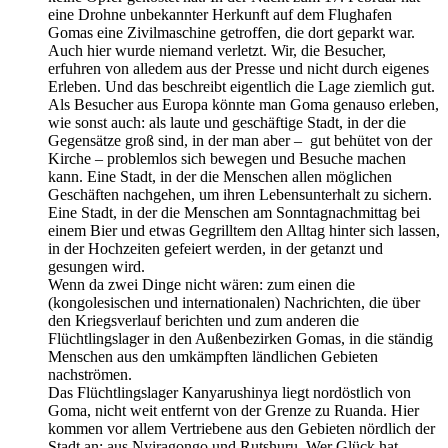
eine Drohne unbekannter Herkunft auf dem Flughafen
Gomas eine Zivilmaschine getroffen, die dort geparkt war.
Auch hier wurde niemand verletzt. Wir, die Besucher,
erfuhren von alledem aus der Presse und nicht durch eigenes
Erleben. Und das beschreibt eigentlich die Lage ziemlich gut.
Als Besucher aus Europa könnte man Goma genauso erleben,
wie sonst auch: als laute und geschäftige Stadt, in der die
Gegensätze groß sind, in der man aber – gut behütet von der
Kirche – problemlos sich bewegen und Besuche machen
kann. Eine Stadt, in der die Menschen allen möglichen
Geschäften nachgehen, um ihren Lebensunterhalt zu sichern.
Eine Stadt, in der die Menschen am Sonntagnachmittag bei
einem Bier und etwas Gegrilltem den Alltag hinter sich lassen,
in der Hochzeiten gefeiert werden, in der getanzt und
gesungen wird.
Wenn da zwei Dinge nicht wären: zum einen die
(kongolesischen und internationalen) Nachrichten, die über
den Kriegsverlauf berichten und zum anderen die
Flüchtlingslager in den Außenbezirken Gomas, in die ständig
Menschen aus den umkämpften ländlichen Gebieten
nachströmen.
Das Flüchtlingslager Kanyarushinya liegt nordöstlich von
Goma, nicht weit entfernt von der Grenze zu Ruanda. Hier
kommen vor allem Vertriebene aus den Gebieten nördlich der
Stadt an: aus Nyiragongo und Rutshuru. Wer Glück hat,