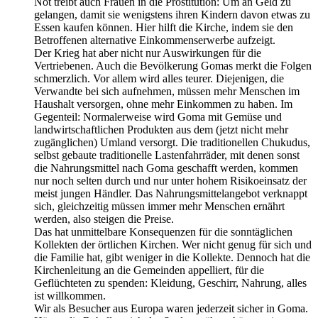
Not treibt auch Frauen in die Prostitution: Um an Geld zu
gelangen, damit sie wenigstens ihren Kindern davon etwas zu
Essen kaufen können. Hier hilft die Kirche, indem sie den
Betroffenen alternative Einkommenserwerbe aufzeigt.
Der Krieg hat aber nicht nur Auswirkungen für die
Vertriebenen. Auch die Bevölkerung Gomas merkt die Folgen
schmerzlich. Vor allem wird alles teurer. Diejenigen, die
Verwandte bei sich aufnehmen, müssen mehr Menschen im
Haushalt versorgen, ohne mehr Einkommen zu haben. Im
Gegenteil: Normalerweise wird Goma mit Gemüse und
landwirtschaftlichen Produkten aus dem (jetzt nicht mehr
zugänglichen) Umland versorgt. Die traditionellen Chukudus,
selbst gebaute traditionelle Lastenfahrräder, mit denen sonst
die Nahrungsmittel nach Goma geschafft werden, kommen
nur noch selten durch und nur unter hohem Risikoeinsatz der
meist jungen Händler. Das Nahrungsmittelangebot verknappt
sich, gleichzeitig müssen immer mehr Menschen ernährt
werden, also steigen die Preise.
Das hat unmittelbare Konsequenzen für die sonntäglichen
Kollekten der örtlichen Kirchen. Wer nicht genug für sich und
die Familie hat, gibt weniger in die Kollekte. Dennoch hat die
Kirchenleitung an die Gemeinden appelliert, für die
Geflüchteten zu spenden: Kleidung, Geschirr, Nahrung, alles
ist willkommen.
Wir als Besucher aus Europa waren jederzeit sicher in Goma.