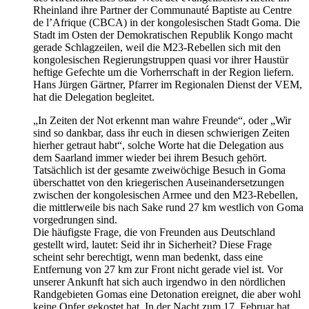
Rheinland ihre Partner der Communauté Baptiste au Centre
de l’Afrique (CBCA) in der kongolesischen Stadt Goma. Die
Stadt im Osten der Demokratischen Republik Kongo macht
gerade Schlagzeilen, weil die M23-Rebellen sich mit den
kongolesischen Regierungstruppen quasi vor ihrer Haustür
heftige Gefechte um die Vorherrschaft in der Region liefern.
Hans Jürgen Gärtner, Pfarrer im Regionalen Dienst der VEM,
hat die Delegation begleitet.
„In Zeiten der Not erkennt man wahre Freunde“, oder „Wir
sind so dankbar, dass ihr euch in diesen schwierigen Zeiten
hierher getraut habt“, solche Worte hat die Delegation aus
dem Saarland immer wieder bei ihrem Besuch gehört.
Tatsächlich ist der gesamte zweiwöchige Besuch in Goma
überschattet von den kriegerischen Auseinandersetzungen
zwischen der kongolesischen Armee und den M23-Rebellen,
die mittlerweile bis nach Sake rund 27 km westlich von Goma
vorgedrungen sind.
Die häufigste Frage, die von Freunden aus Deutschland
gestellt wird, lautet: Seid ihr in Sicherheit? Diese Frage
scheint sehr berechtigt, wenn man bedenkt, dass eine
Entfernung von 27 km zur Front nicht gerade viel ist. Vor
unserer Ankunft hat sich auch irgendwo in den nördlichen
Randgebieten Gomas eine Detonation ereignet, die aber wohl
keine Opfer gekostet hat. In der Nacht zum 17. Februar hat