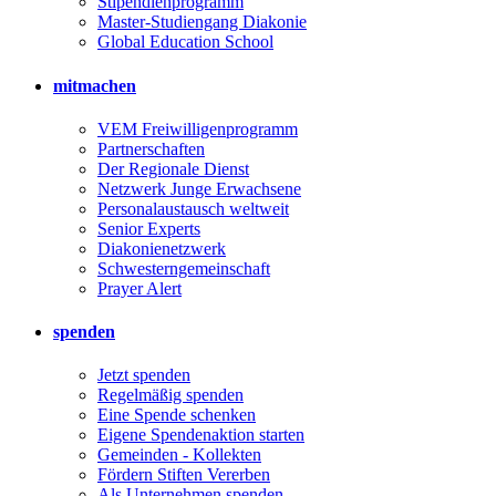
Stipendienprogramm
Master-Studiengang Diakonie
Global Education School
mitmachen
VEM Freiwilligenprogramm
Partnerschaften
Der Regionale Dienst
Netzwerk Junge Erwachsene
Personalaustausch weltweit
Senior Experts
Diakonienetzwerk
Schwesterngemeinschaft
Prayer Alert
spenden
Jetzt spenden
Regelmäßig spenden
Eine Spende schenken
Eigene Spendenaktion starten
Gemeinden - Kollekten
Fördern Stiften Vererben
Als Unternehmen spenden