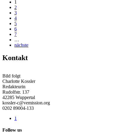
1
2
3
4
5
6
7
…
nächste
Kontakt
Bild folgt
Charlotte Kossler
Redakteurin
Rudolfstr. 137
42285 Wuppertal
kossler-c@vemission.org
0202 89004-133
1
Follow us