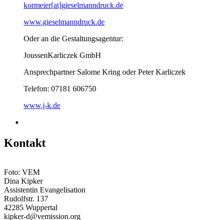
kormeier[at]gieselmanndruck.de
www.gieselmanndruck.de
Oder an die Gestaltungsagentur:
JoussenKarliczek GmbH
Ansprechpartner Salome Kring oder Peter Karliczek
Telefon: 07181 606750
www.j-k.de
Kontakt
Foto: VEM
Dina Kipker
Assistentin Evangelisation
Rudolfstr. 137
42285 Wuppertal
kipker-d@vemission.org