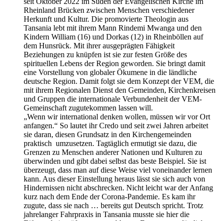
seit Oktober 2022 im Süden der Evangelischen Kirche im
Rheinland Brücken zwischen Menschen verschiedener
Herkunft und Kultur. Die promovierte Theologin aus
Tansania lebt mit ihrem Mann Rindemi Mwanga und den
Kindern William (16) und Dorkas (12) in Rheinböllen auf
dem Hunsrück. Mit ihrer ausgeprägten Fähigkeit
Beziehungen zu knüpfen ist sie zur festen Größe des
spirituellen Lebens der Region geworden. Sie bringt damit
eine Vorstellung von globaler Ökumene in die ländliche
deutsche Region. Damit folgt sie dem Konzept der VEM, die
mit ihrem Regionalen Dienst den Gemeinden, Kirchenkreisen
und Gruppen die internationale Verbundenheit der VEM-
Gemeinschaft zugutekommen lassen will.
„Wenn wir international denken wollen, müssen wir vor Ort
anfangen.“ So lautet ihr Credo und seit zwei Jahren arbeitet
sie daran, diesen Grundsatz in den Kirchengemeinden
praktisch umzusetzen. Tagtäglich ermutigt sie dazu, die
Grenzen zu Menschen anderer Nationen und Kulturen zu
überwinden und gibt dabei selbst das beste Beispiel. Sie ist
überzeugt, dass man auf diese Weise viel voneinander lernen
kann. Aus dieser Einstellung heraus lässt sie sich auch von
Hindernissen nicht abschrecken. Nicht leicht war der Anfang
kurz nach dem Ende der Corona-Pandemie. Es kam ihr
zugute, dass sie nach … bereits gut Deutsch spricht. Trotz
jahrelanger Fahrpraxis in Tansania musste sie hier die