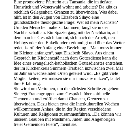
Eine promovierte Pfarrerin aus Tansania, die im tiefsten
Hunsrück und Westerwald wohnt und arbeitet? Da gibt es
reichlich Gelegenheit, Grenzen zu überwinden. Was dabei
hilft, ist in den Augen von Elizabeth Silayo eine
grundsätzliche theologische Frage: Wer ist mein Nächster?
Um den Menschen nahe zu kommen, fängt sie in der
Nachbarschaft an. Ein Spaziergang mit der Nachbarin, auf
dem man ins Gespräch kommt, sich nach der Arbeit, den
Hobbys oder den Enkelkindern erkundigt und über das Wetter
redet, ist oft der Anfang einer Beziehung. „Man muss immer
im Kleinen anfangen“, sagt Elizabeth Silayo. Aus einem
Gespräch im Kirchencafé nach dem Gottesdienst kann die
Idee eines evangelisch-katholischen Gottesdienstes entstehen,
der im Kirchenkreis Simmern-Trarbach inzwischen zwei Mal
im Jahr an wechselnden Orten gefeiert wird. „Es gibt viele
Möglichkeiten, wir müssen sie nur innovativ nutzen“, lautet
ihre Erfahrung.
Sie wirbt um Vertrauen, um die nächsten Schritte zu gehen:
Sie regt Frauengruppen zum Gespräch über spirituelle
Themen an und eröffnet damit Chancen, Grenzen zu
überwinden. Dazu bieten etwa die Interkulturellen Wochen
willkommenen Anlass, die in der Region verschiedene
Kulturen und Religionen zusammenführen. „Da können wir
unseren Glauben mit Muslimen, Juden und Angehörigen
freier Gemeinden feiern“, meint sie.