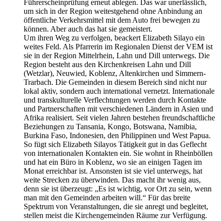
Führerscheinprüfung erneut ablegen. Das war unerlässlich,
um sich in der Region weitestgehend ohne Anbindung an
öffentliche Verkehrsmittel mit dem Auto frei bewegen zu
können. Aber auch das hat sie gemeistert.
Um ihren Weg zu verfolgen, beackert Elizabeth Silayo ein
weites Feld. Als Pfarrerin im Regionalen Dienst der VEM ist
sie in der Region Mittelrhein, Lahn und Dill unterwegs. Die
Region besteht aus den Kirchenkreisen Lahn und Dill
(Wetzlar), Neuwied, Koblenz, Altenkirchen und Simmern-
Trarbach. Die Gemeinden in diesem Bereich sind nicht nur
lokal aktiv, sondern auch international vernetzt. Internationale
und transkulturelle Verflechtungen werden durch Kontakte
und Partnerschaften mit verschiedenen Ländern in Asien und
Afrika realisiert. Seit vielen Jahren bestehen freundschaftliche
Beziehungen zu Tansania, Kongo, Botswana, Namibia,
Burkina Faso, Indonesien, den Philippinen und West Papua.
So fügt sich Elizabeth Silayos Tätigkeit gut in das Geflecht
von internationalen Kontakten ein. Sie wohnt in Rheinböllen
und hat ein Büro in Koblenz, wo sie an einigen Tagen im
Monat erreichbar ist. Ansonsten ist sie viel unterwegs, hat
weite Strecken zu überwinden. Das macht ihr wenig aus,
denn sie ist überzeugt: „Es ist wichtig, vor Ort zu sein, wenn
man mit den Gemeinden arbeiten will.“ Für das breite
Spektrum von Veranstaltungen, die sie anregt und begleitet,
stellen meist die Kirchengemeinden Räume zur Verfügung.